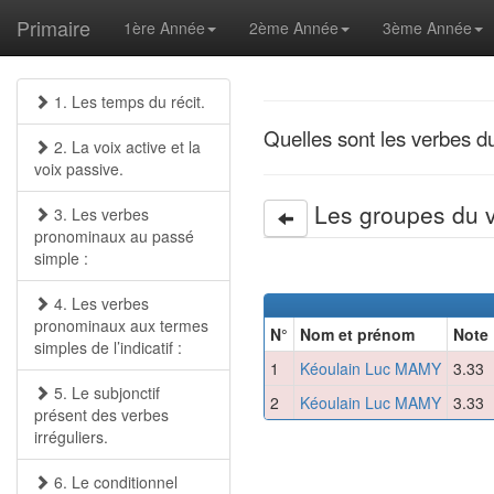
Primaire
1ère Année
2ème Année
3ème Année
1. Les temps du récit.
Quelles sont les verbes d
2. La voix active et la
voix passive.
Les groupes du v
3. Les verbes
pronominaux au passé
simple :
4. Les verbes
pronominaux aux termes
N°
Nom et prénom
Note
simples de l’indicatif :
1
Kéoulain Luc MAMY
3.33
5. Le subjonctif
2
Kéoulain Luc MAMY
3.33
présent des verbes
irréguliers.
6. Le conditionnel