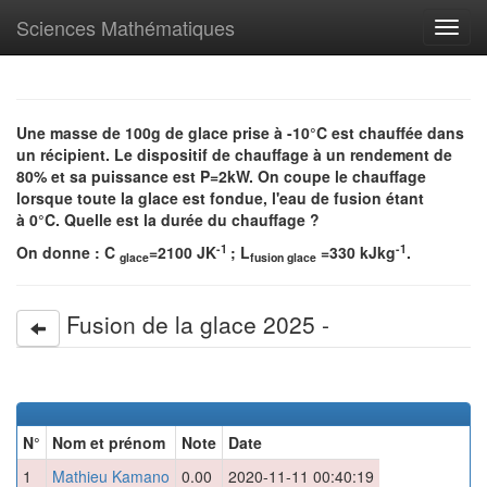
Sciences Mathématiques
Toggl
navig
Une masse de
100g de glace prise à -10°C est chauffée dans
un récipient. Le dispositif de chauffage à un rendement de
80% et sa puissance est P=2kW. On coupe le chauffage
lorsque toute la glace est fondue, l'eau de fusion étant
à 0°C. Quelle est la durée du chauffage ?
-1
-1
On donne : C
=2100 JK
; L
=330 kJkg
.
glace
fusion glace
Fusion de la glace 2025 -
N°
Nom et prénom
Note
Date
1
Mathieu Kamano
0.00
2020-11-11 00:40:19