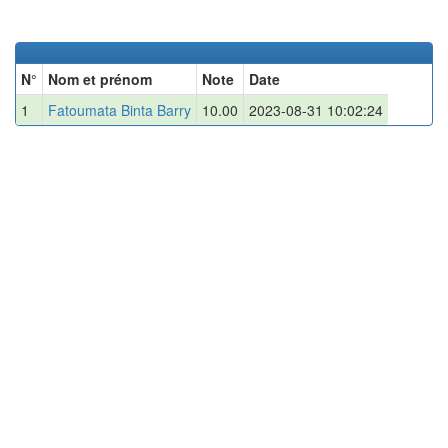
N°
Nom et prénom
Note
Date
1
Fatoumata Binta Barry
10.00
2023-08-31 10:02:24