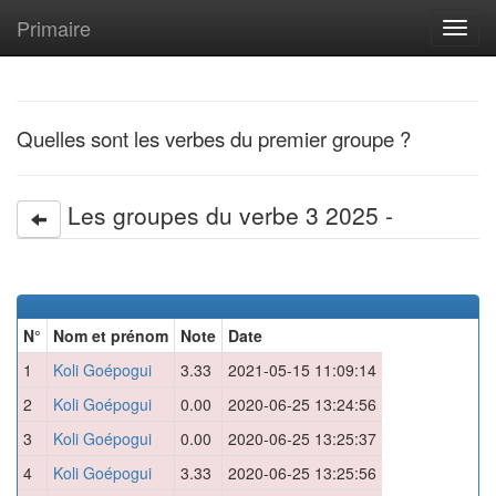
Primaire
Toggl
navig
Quelles sont les verbes du premier groupe ?
Les groupes du verbe 3 2025 -
N°
Nom et prénom
Note
Date
1
Koli Goépogui
3.33
2021-05-15 11:09:14
2
Koli Goépogui
0.00
2020-06-25 13:24:56
3
Koli Goépogui
0.00
2020-06-25 13:25:37
4
Koli Goépogui
3.33
2020-06-25 13:25:56