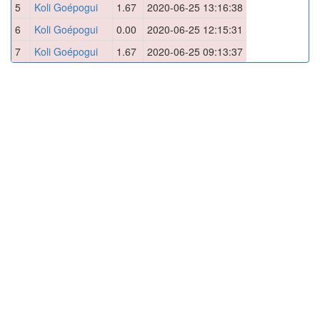
5
Koli Goépogui
1.67
2020-06-25 13:16:38
6
Koli Goépogui
0.00
2020-06-25 12:15:31
7
Koli Goépogui
1.67
2020-06-25 09:13:37