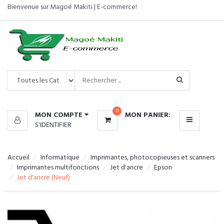
Bienvenue sur Magoé Makiti | E-commerce!
CATÉGORIES
MENU
0
MON COMPTE
MON PANIER:
S'IDENTIFIER
Accueil
Informatique
Imprimantes, photocopieuses et scanners
Imprimantes multifonctions
Jet d'ancre
Epson
Jet d'ancre (Neuf)