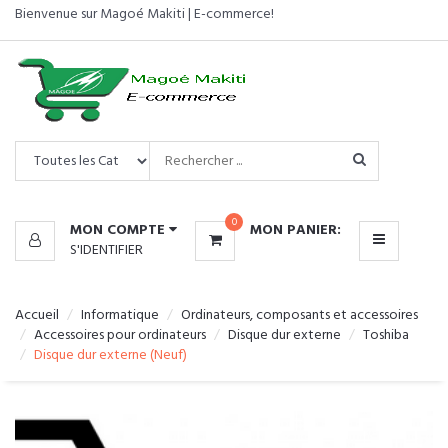
Bienvenue sur Magoé Makiti | E-commerce!
CATÉGORIES
MENU
0
MON COMPTE
MON PANIER:
S'IDENTIFIER
Accueil
Informatique
Ordinateurs, composants et accessoires
Accessoires pour ordinateurs
Disque dur externe
Toshiba
Disque dur externe (Neuf)