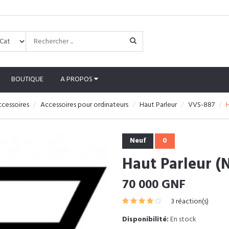
BOUTIQUE
A PROPOS
ccessoires
Accessoires pour ordinateurs
Haut Parleur
VVS-887
H
Neuf
0
Haut Parleur (
70 000 GNF
3 réaction(s)
Disponibilité:
En stock