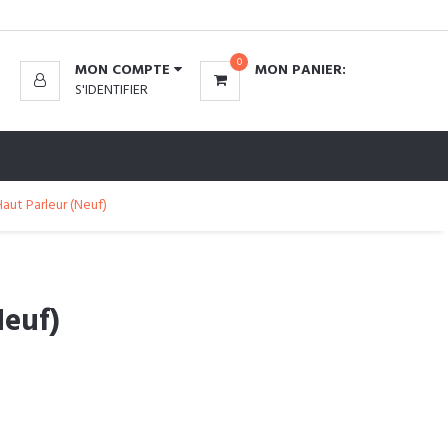
0
MON COMPTE
MON PANIER:
S'IDENTIFIER
aut Parleur (Neuf)
Neuf)