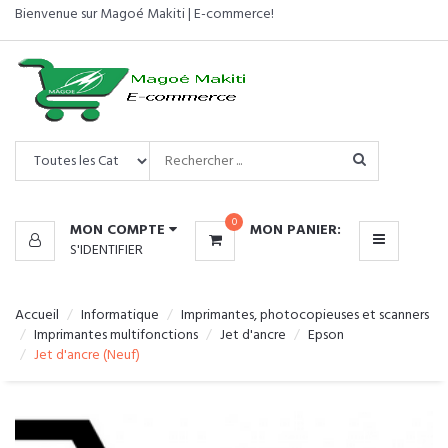
Bienvenue sur Magoé Makiti | E-commerce!
CATÉGORIES
MENU
0
MON COMPTE
MON PANIER:
S'IDENTIFIER
Accueil
Informatique
Imprimantes, photocopieuses et scanners
Imprimantes multifonctions
Jet d'ancre
Epson
Jet d'ancre (Neuf)