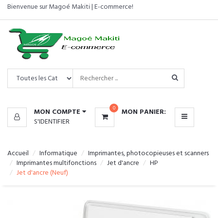
Bienvenue sur Magoé Makiti | E-commerce!
CATÉGORIES
MENU
0
MON COMPTE
MON PANIER:
S'IDENTIFIER
Accueil
Informatique
Imprimantes, photocopieuses et scanners
Imprimantes multifonctions
Jet d'ancre
HP
Jet d'ancre (Neuf)