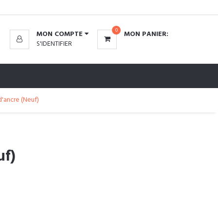
0
MON COMPTE
MON PANIER:
S'IDENTIFIER
d'ancre (Neuf)
uf)