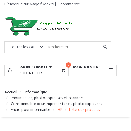
Bienvenue sur Magoé Makiti | E-commerce!
CATÉGORIES
MENU
0
MON COMPTE
MON PANIER:
S'IDENTIFIER
Accueil
Informatique
Imprimantes, photocopieuses et scanners
Consommable pour imprimantes et photocopieuses
Encre pour imprimante
HP
Liste des produits