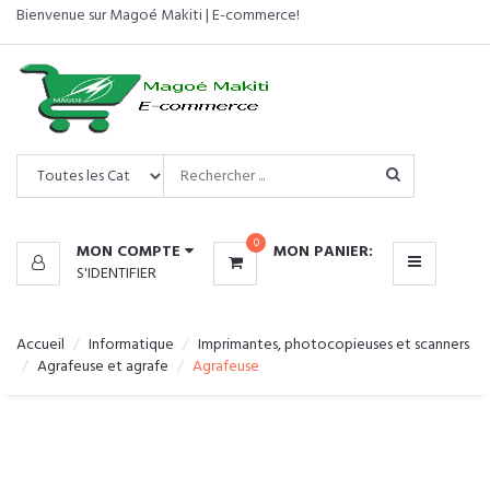
Bienvenue sur Magoé Makiti | E-commerce!
CATÉGORIES
MENU
0
MON COMPTE
MON PANIER:
S'IDENTIFIER
Accueil
Informatique
Imprimantes, photocopieuses et scanners
Agrafeuse et agrafe
Agrafeuse