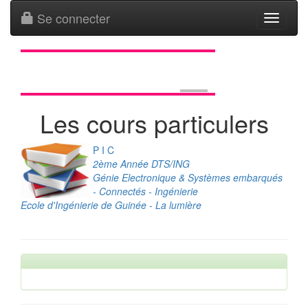
Se connecter
Toggle
navigati
Les cours particulers
P I C
2ème Année DTS/ING
Génie Electronique & Systèmes embarqués
- Connectés - Ingénierie
Ecole d'Ingénierie de Guinée - La lumière