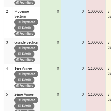
Fourniture
2
Moyenne
0
0
1.000.000
3
Section
tr
Payement
Détails
Fourniture
3
Grande Section
0
0
1.000.000
3
tr
Payement
Détails
Fourniture
4
1ère Année
0
0
1.100.000
3
tr
Payement
Détails
Fourniture
5
2ème Année
0
0
1.100.000
3
tr
Payement
Détails