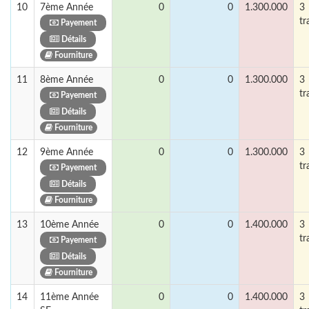
10
7ème Année
0
0
1.300.000
3
tr
Payement
Détails
Fourniture
11
8ème Année
0
0
1.300.000
3
tr
Payement
Détails
Fourniture
12
9ème Année
0
0
1.300.000
3
tr
Payement
Détails
Fourniture
13
10ème Année
0
0
1.400.000
3
tr
Payement
Détails
Fourniture
14
11ème Année
0
0
1.400.000
3