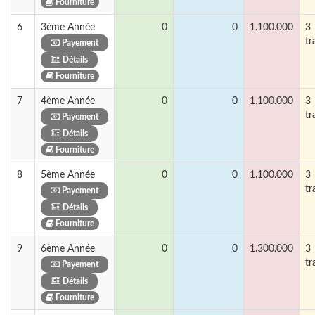
Fourniture
6
3ème Année
0
0
1.100.000
3
tr
Payement
Détails
Fourniture
7
4ème Année
0
0
1.100.000
3
tr
Payement
Détails
Fourniture
8
5ème Année
0
0
1.100.000
3
tr
Payement
Détails
Fourniture
9
6ème Année
0
0
1.300.000
3
tr
Payement
Détails
Fourniture