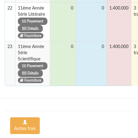
22
11ème Année
0
0
1.400.000
3
Série Littéraire
tr
Payement
Détails
Fourniture
23
11ème Année
0
0
1.400.000
3
Série
tr
Scientifique
Payement
Détails
Fourniture
Autres frais