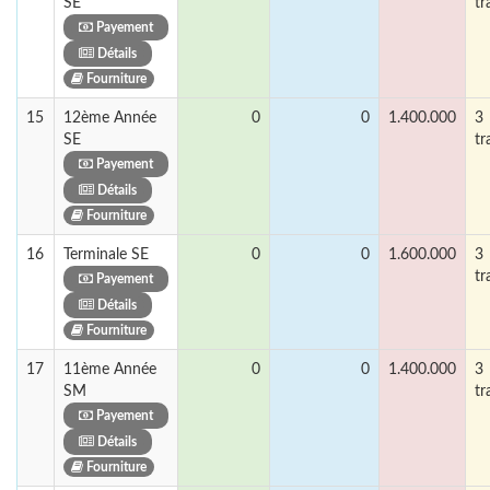
SE
tr
Payement
Détails
Fourniture
15
12ème Année
0
0
1.400.000
3
SE
tr
Payement
Détails
Fourniture
16
Terminale SE
0
0
1.600.000
3
tr
Payement
Détails
Fourniture
17
11ème Année
0
0
1.400.000
3
SM
tr
Payement
Détails
Fourniture