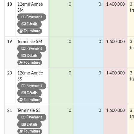
18
12ème Année
0
0
1.400.000
3
SM
tr
Payement
Détails
Fourniture
19
Terminale SM
0
0
1.600.000
3
tr
Payement
Détails
Fourniture
20
12ème Année
0
0
1.400.000
3
SS
tr
Payement
Détails
Fourniture
21
Terminale SS
0
0
1.600.000
3
tr
Payement
Détails
Fourniture