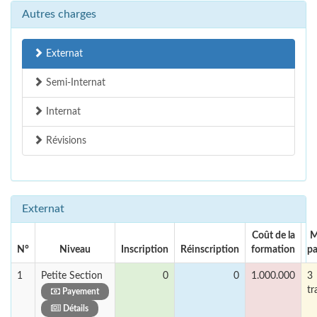
Autres charges
Externat
Semi-Internat
Internat
Révisions
Externat
Coût de la
M
N°
Niveau
Inscription
Réinscription
formation
p
1
Petite Section
0
0
1.000.000
3
tr
Payement
Détails