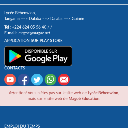
Lycée Béhenwion,
Tangama
==>
Dalaba
==>
Dalaba
==>
Guinée
Tel :
+224 624 05 56 40
/
/
E-mail :
magoe@magoe.net
APPLICATION SUR PLAY STORE
CONTACTS
Attention! Vous n'êtes pas sur le site web de
Lycée Béhenwion
,
mais sur le site web de
Magoé Education
.
EMPLOI DU TEMPS