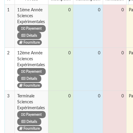
1
11ème Année
0
0
0
Pa
Sciences
Expérimentales
Payement
Détails
Fourniture
2
12ème Année
0
0
0
Pa
Sciences
Expérimentales
Payement
Détails
Fourniture
3
Terminale
0
0
0
Pa
Sciences
Expérimentales
Payement
Détails
Fourniture