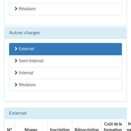
Révisions
Autres charges
Externat
Semi-Internat
Internat
Révisions
Externat
Coût de la
M
N°
Niveau
Inscription
Réinscription
formation
p