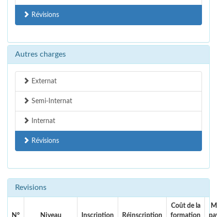
Révisions
Autres charges
Externat
Semi-Internat
Internat
Révisions
Revisions
Coût de la
M
N°
Niveau
Inscription
Réinscription
formation
pa