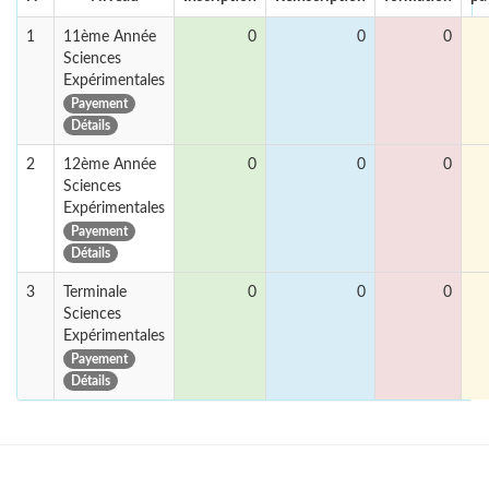
1
11ème Année
0
0
0
Sciences
Expérimentales
Payement
Détails
2
12ème Année
0
0
0
Sciences
Expérimentales
Payement
Détails
3
Terminale
0
0
0
Sciences
Expérimentales
Payement
Détails