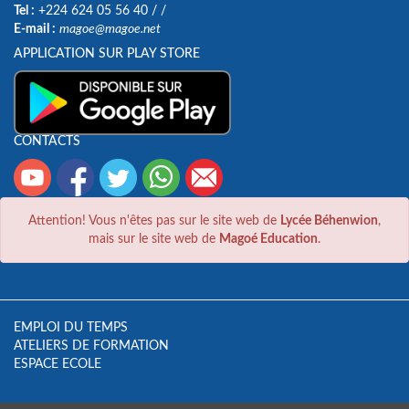
Tel :
+224 624 05 56 40
/
/
E-mail :
magoe@magoe.net
APPLICATION SUR PLAY STORE
CONTACTS
Attention! Vous n'êtes pas sur le site web de
Lycée Béhenwion
,
mais sur le site web de
Magoé Education
.
EMPLOI DU TEMPS
ATELIERS DE FORMATION
ESPACE ECOLE