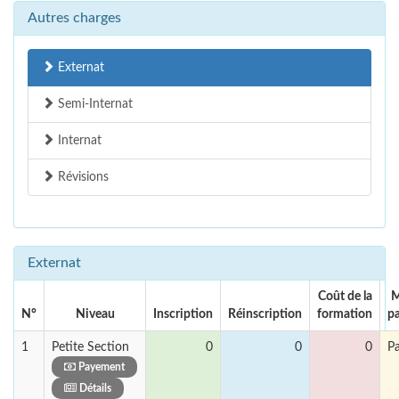
Autres charges
Externat
Semi-Internat
Internat
Révisions
Externat
Coût de la
M
N°
Niveau
Inscription
Réinscription
formation
p
1
Petite Section
0
0
0
P
Payement
Détails