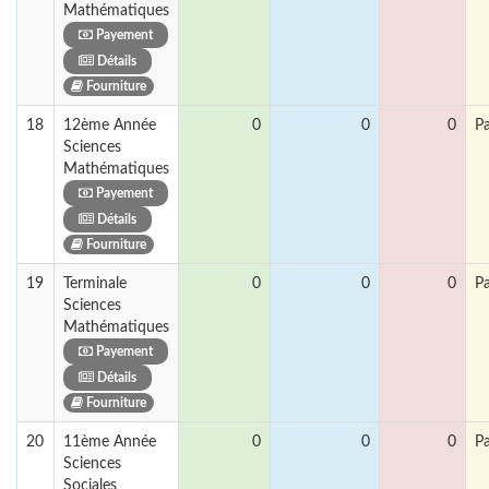
Mathématiques
Payement
Détails
Fourniture
18
12ème Année
0
0
0
P
Sciences
Mathématiques
Payement
Détails
Fourniture
19
Terminale
0
0
0
P
Sciences
Mathématiques
Payement
Détails
Fourniture
20
11ème Année
0
0
0
P
Sciences
Sociales