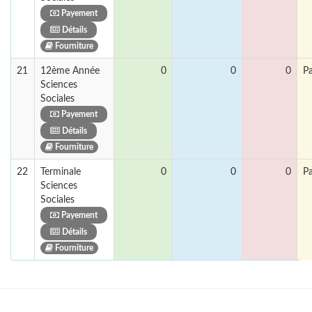
Payement
Détails
Fourniture
21
12ème Année
0
0
0
P
Sciences
Sociales
Payement
Détails
Fourniture
22
Terminale
0
0
0
P
Sciences
Sociales
Payement
Détails
Fourniture