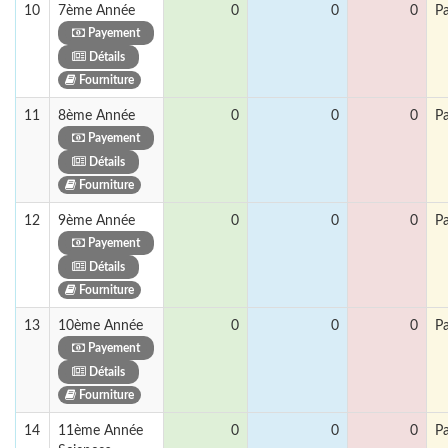
10
7ème Année
0
0
0
P
Payement
Détails
Fourniture
11
8ème Année
0
0
0
P
Payement
Détails
Fourniture
12
9ème Année
0
0
0
P
Payement
Détails
Fourniture
13
10ème Année
0
0
0
P
Payement
Détails
Fourniture
14
11ème Année
0
0
0
P