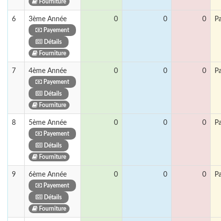
Fourniture
6
3ème Année
0
0
0
P
Payement
Détails
Fourniture
7
4ème Année
0
0
0
P
Payement
Détails
Fourniture
8
5ème Année
0
0
0
P
Payement
Détails
Fourniture
9
6ème Année
0
0
0
P
Payement
Détails
Fourniture