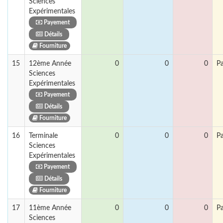
Sciences
Expérimentales
Payement
Détails
Fourniture
15
12ème Année
0
0
0
P
Sciences
Expérimentales
Payement
Détails
Fourniture
16
Terminale
0
0
0
P
Sciences
Expérimentales
Payement
Détails
Fourniture
17
11ème Année
0
0
0
P
Sciences