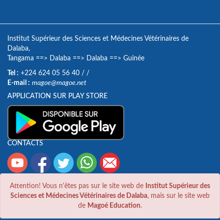
Institut Supérieur des Sciences et Médecines Vétérinaires de
Dalaba,
Tangama
==>
Dalaba
==>
Dalaba
==>
Guinée
Tel :
+224 624 05 56 40
/
/
E-mail :
magoe@magoe.net
APPLICATION SUR PLAY STORE
CONTACTS
Attention! Vous n'êtes pas sur le site web de
Institut Supérieur des
Sciences et Médecines Vétérinaires de Dalaba
, mais sur le site web
de
Magoé Education
.