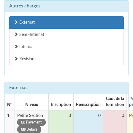
Autres charges
Externat
Semi-Internat
Internat
Révisions
Externat
Coût de la
M
N°
Niveau
Inscription
Réinscription
formation
p
1
Petite Section
0
0
0
P
Payement
Détails