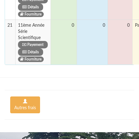
Détails
Fourniture
21
11ème Année
0
0
0
P
Série
Scientifique
Payement
Détails
Fourniture
Autres frais