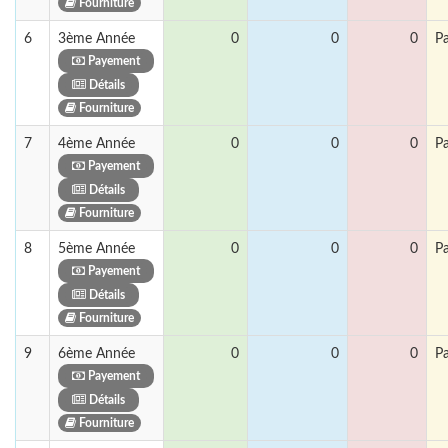
Fourniture
6
3ème Année
0
0
0
P
Payement
Détails
Fourniture
7
4ème Année
0
0
0
P
Payement
Détails
Fourniture
8
5ème Année
0
0
0
P
Payement
Détails
Fourniture
9
6ème Année
0
0
0
P
Payement
Détails
Fourniture