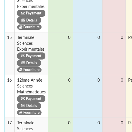
Sciences
Expérimentales
Payement
Détails
Fourniture
15
Terminale
0
0
0
P
Sciences
Expérimentales
Payement
Détails
Fourniture
16
12ème Année
0
0
0
P
Sciences
Mathématiques
Payement
Détails
Fourniture
17
Terminale
0
0
0
P
Sciences