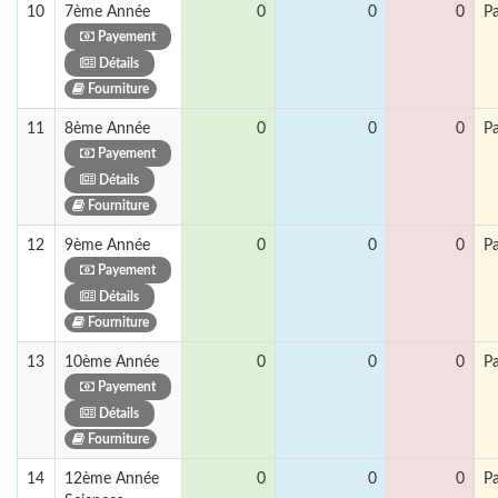
10
7ème Année
0
0
0
P
Payement
Détails
Fourniture
11
8ème Année
0
0
0
P
Payement
Détails
Fourniture
12
9ème Année
0
0
0
P
Payement
Détails
Fourniture
13
10ème Année
0
0
0
P
Payement
Détails
Fourniture
14
12ème Année
0
0
0
P