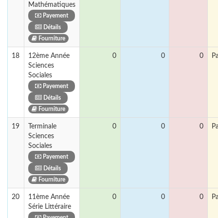
Mathématiques
Payement
Détails
Fourniture
18
12ème Année
0
0
0
P
Sciences
Sociales
Payement
Détails
Fourniture
19
Terminale
0
0
0
P
Sciences
Sociales
Payement
Détails
Fourniture
20
11ème Année
0
0
0
P
Série Littéraire
Payement