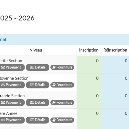
2025 - 2026
nat
Niveau
Inscription
Réinscription
etite Section
0
0
Payement
Détails
Fourniture
oyenne Section
0
0
Payement
Détails
Fourniture
rande Section
0
0
Payement
Détails
Fourniture
ère Année
0
0
Payement
Détails
Fourniture