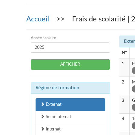
Accueil
>> Frais de scolarité | 
Année scolaire
Exter
N°
1
P
AFFICHER
2
M
Régime de formation
3
G
Externat
Semi-Internat
4
1
Internat