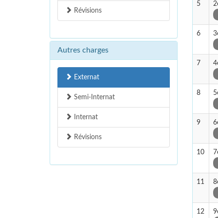
5
2
Révisions
6
3
Autres charges
7
4
Externat
8
5
Semi-Internat
Internat
9
6
Révisions
10
7
11
8
12
9