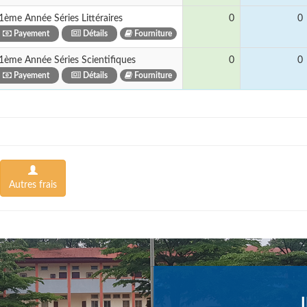
1ème Année Séries Littéraires
0
0
Payement
Détails
Fourniture
1ème Année Séries Scientifiques
0
0
Payement
Détails
Fourniture
Autres frais