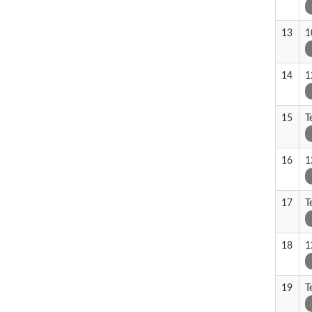
13
1
14
1
15
T
16
1
17
T
18
1
19
T