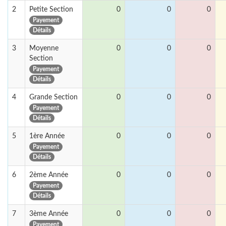
2
Petite Section
0
0
0
Payement
Détails
3
Moyenne
0
0
0
Section
Payement
Détails
4
Grande Section
0
0
0
Payement
Détails
5
1ère Année
0
0
0
Payement
Détails
6
2ème Année
0
0
0
Payement
Détails
7
3ème Année
0
0
0
Payement