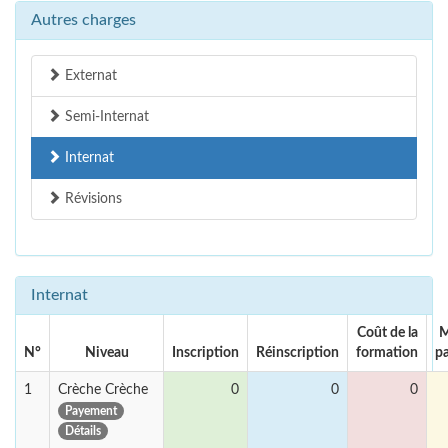
Autres charges
Externat
Semi-Internat
Internat
Révisions
Internat
Coût de la
M
N°
Niveau
Inscription
Réinscription
formation
p
1
Crèche Crèche
0
0
0
Payement
Détails