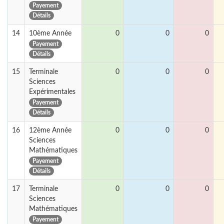
Payement
Détails
14
10ème Année
0
0
0
Payement
Détails
15
Terminale
0
0
0
Sciences
Expérimentales
Payement
Détails
16
12ème Année
0
0
0
Sciences
Mathématiques
Payement
Détails
17
Terminale
0
0
0
Sciences
Mathématiques
Payement