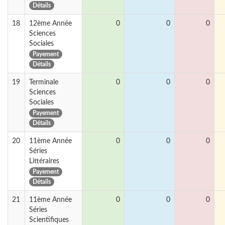
Détails
18
12ème Année
0
0
0
Sciences
Sociales
Payement
Détails
19
Terminale
0
0
0
Sciences
Sociales
Payement
Détails
20
11ème Année
0
0
0
Séries
Littéraires
Payement
Détails
21
11ème Année
0
0
0
Séries
Scientifiques