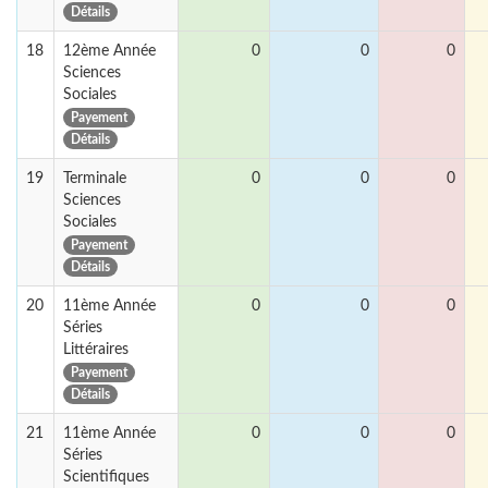
Détails
18
12ème Année
0
0
0
Sciences
Sociales
Payement
Détails
19
Terminale
0
0
0
Sciences
Sociales
Payement
Détails
20
11ème Année
0
0
0
Séries
Littéraires
Payement
Détails
21
11ème Année
0
0
0
Séries
Scientifiques