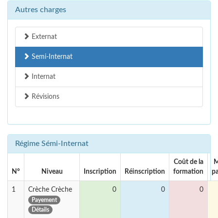
Autres charges
Externat
Semi-Internat
Internat
Révisions
Régime Sémi-Internat
Coût de la
M
N°
Niveau
Inscription
Réinscription
formation
p
1
Crèche Crèche
0
0
0
Payement
Détails