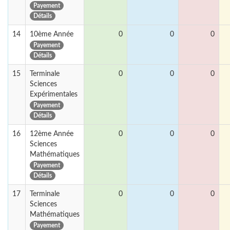
Payement
Détails
14
10ème Année
0
0
0
Payement
Détails
15
Terminale
0
0
0
Sciences
Expérimentales
Payement
Détails
16
12ème Année
0
0
0
Sciences
Mathématiques
Payement
Détails
17
Terminale
0
0
0
Sciences
Mathématiques
Payement