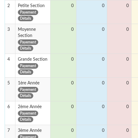
2
Petite Section
0
0
0
Payement
Détails
3
Moyenne
0
0
0
Section
Payement
Détails
4
Grande Section
0
0
0
Payement
Détails
5
1ère Année
0
0
0
Payement
Détails
6
2ème Année
0
0
0
Payement
Détails
7
3ème Année
0
0
0
Payement