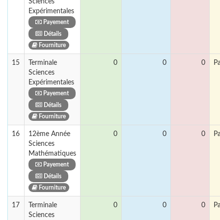
Sciences
Expérimentales
Payement
Détails
Fourniture
15
Terminale
0
0
0
P
Sciences
Expérimentales
Payement
Détails
Fourniture
16
12ème Année
0
0
0
P
Sciences
Mathématiques
Payement
Détails
Fourniture
17
Terminale
0
0
0
P
Sciences