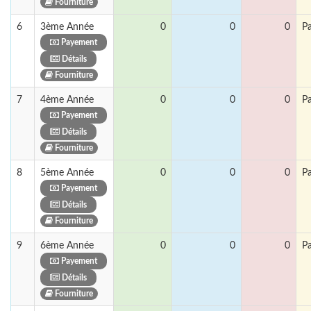
Fourniture
6
3ème Année
0
0
0
P
Payement
Détails
Fourniture
7
4ème Année
0
0
0
P
Payement
Détails
Fourniture
8
5ème Année
0
0
0
P
Payement
Détails
Fourniture
9
6ème Année
0
0
0
P
Payement
Détails
Fourniture