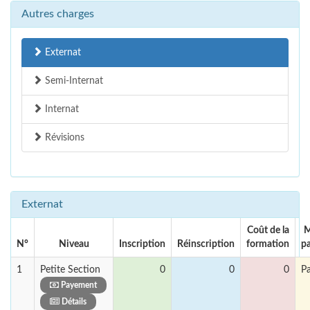
Autres charges
Externat
Semi-Internat
Internat
Révisions
Externat
Coût de la
M
N°
Niveau
Inscription
Réinscription
formation
p
1
Petite Section
0
0
0
P
Payement
Détails