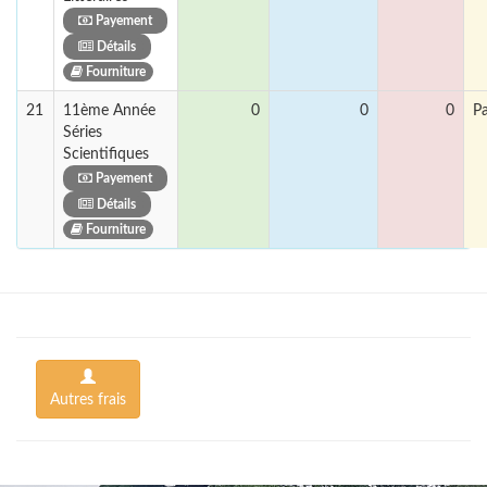
Payement
Détails
Fourniture
21
11ème Année
0
0
0
P
Séries
Scientifiques
Payement
Détails
Fourniture
Autres frais