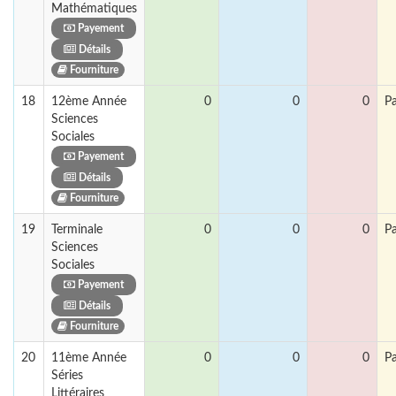
Mathématiques
Payement
Détails
Fourniture
18
12ème Année
0
0
0
P
Sciences
Sociales
Payement
Détails
Fourniture
19
Terminale
0
0
0
P
Sciences
Sociales
Payement
Détails
Fourniture
20
11ème Année
0
0
0
P
Séries
Littéraires