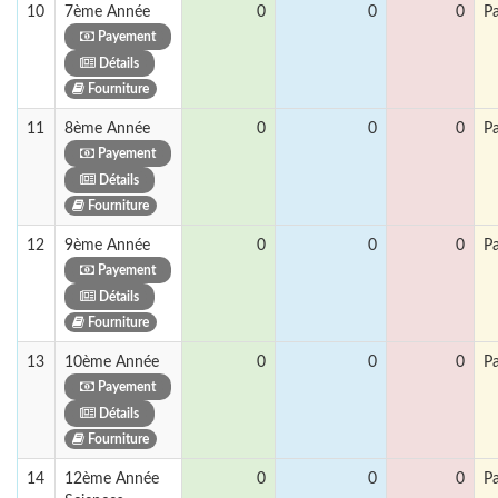
10
7ème Année
0
0
0
P
Payement
Détails
Fourniture
11
8ème Année
0
0
0
P
Payement
Détails
Fourniture
12
9ème Année
0
0
0
P
Payement
Détails
Fourniture
13
10ème Année
0
0
0
P
Payement
Détails
Fourniture
14
12ème Année
0
0
0
P