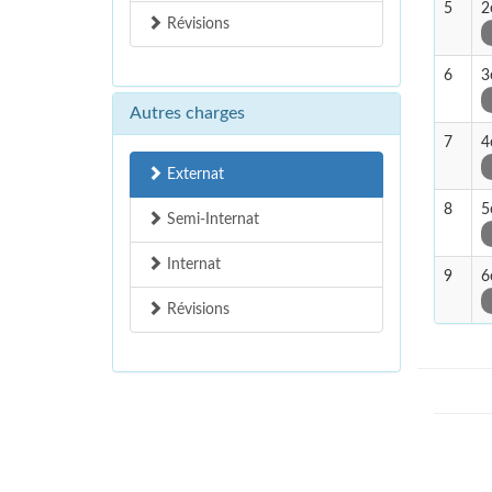
5
2
Révisions
6
3
Autres charges
7
4
Externat
8
5
Semi-Internat
Internat
9
6
Révisions