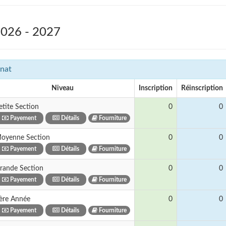
2026 - 2027
nat
Niveau
Inscription
Réinscription
etite Section
0
0
Payement
Détails
Fourniture
oyenne Section
0
0
Payement
Détails
Fourniture
rande Section
0
0
Payement
Détails
Fourniture
ère Année
0
0
Payement
Détails
Fourniture