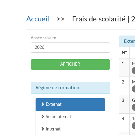
Accueil
>> Frais de scolarité | 
Année scolaire
Exter
N°
1
P
AFFICHER
2
M
Régime de formation
3
G
Externat
Semi-Internat
4
1
Internat