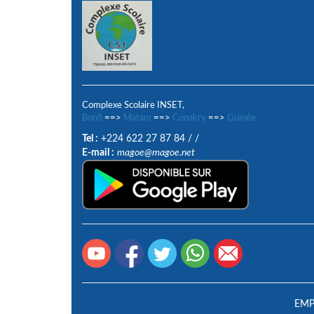
Complexe Scolaire INSET,
Bonfi
==>
Matam
==>
Conakry
==>
Guinée
Tel :
+224 622 27 87 84
/
/
E-mail :
magoe@magoe.net
EMP