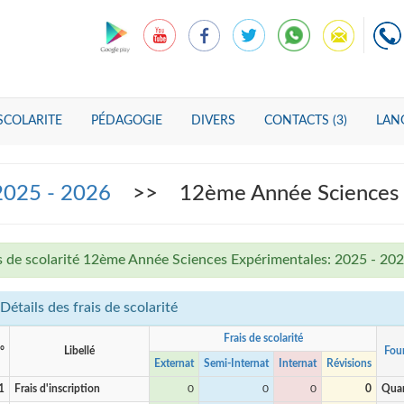
SCOLARITE
PÉDAGOGIE
DIVERS
CONTACTS (3)
LANG
 2025 - 2026
>> 12ème Année Sciences E
s de scolarité 12ème Année Sciences Expérimentales: 2025 - 20
Détails des frais de scolarité
Frais de scolarité
°
Libellé
Four
Externat
Semi-Internat
Internat
Révisions
1
Frais d'inscription
0
0
0
0
Quan