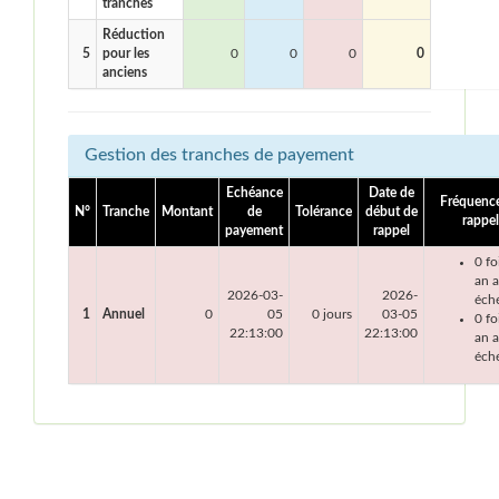
tranches
Réduction
5
pour les
0
0
0
0
anciens
Gestion des tranches de payement
Echéance
Date de
Fréquenc
N°
Tranche
Montant
de
Tolérance
début de
rappel
payement
rappel
0 fo
an 
2026-03-
2026-
éch
1
Annuel
0
05
0 jours
03-05
0 fo
22:13:00
22:13:00
an a
éch