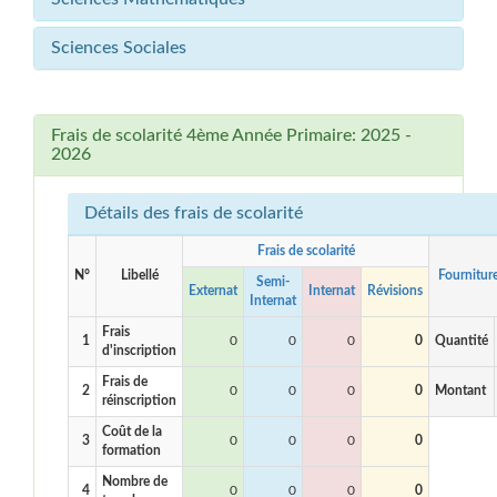
Sciences Sociales
Frais de scolarité 4ème Année Primaire: 2025 -
2026
Détails des frais de scolarité
Frais de scolarité
N°
Libellé
Fournitur
Semi-
Externat
Internat
Révisions
Internat
Frais
1
0
0
0
0
Quantité
d'inscription
Frais de
2
0
0
0
0
Montant
réinscription
Coût de la
3
0
0
0
0
formation
Nombre de
4
0
0
0
0