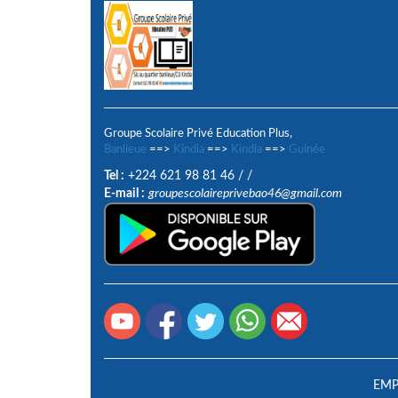
Groupe Scolaire Privé Education Plus,
Banlieue
==>
Kindia
==>
Kindia
==>
Guinée
Tel :
+224 621 98 81 46
/
/
E-mail :
groupescolaireprivebao46@gmail.com
EMP