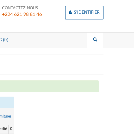
CONTACTEZ-NOUS
S'IDENTIFIER
+224 621 98 81 46
 (fr)
nitures
tité
0