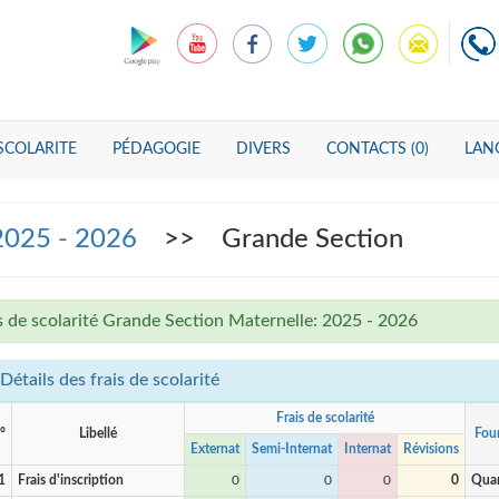
SCOLARITE
PÉDAGOGIE
DIVERS
CONTACTS (0)
LANG
 2025 - 2026
>> Grande Section
s de scolarité Grande Section Maternelle: 2025 - 2026
Détails des frais de scolarité
Frais de scolarité
°
Libellé
Four
Externat
Semi-Internat
Internat
Révisions
1
Frais d'inscription
0
0
0
0
Quan