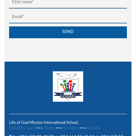
Life of God Mission International School,
Hafia Mosquée
==>
Dixinn
==>
Conakry
==>
Guinée