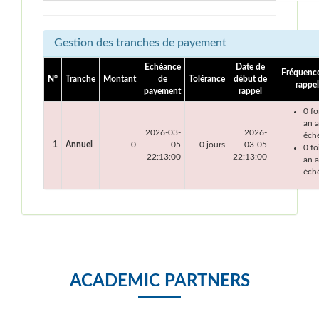
Gestion des tranches de payement
Echéance
Date de
Fréquenc
N°
Tranche
Montant
de
Tolérance
début de
rappel
payement
rappel
0 fo
an 
2026-03-
2026-
éch
1
Annuel
0
05
0 jours
03-05
0 fo
22:13:00
22:13:00
an a
éch
ACADEMIC PARTNERS