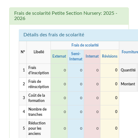
Frais de scolarité Petite Section Nursery: 2025 -
2026
Détails des frais de scolarité
Frais de scolarité
N°
Libellé
Fournitur
Semi-
Externat
Internat
Révisions
Internat
Frais
1
0
0
0
0
Quantité
d'inscription
Frais de
2
0
0
0
0
Montant
réinscription
Coût de la
3
0
0
0
0
formation
Nombre de
4
0
0
0
0
tranches
Réduction
5
pour les
0
0
0
0
anciens