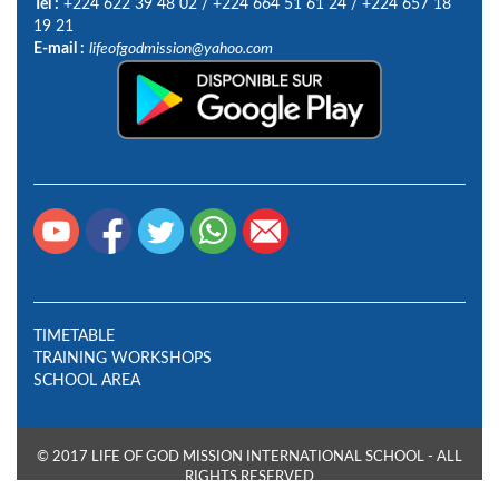
Tel :
+224 622 39 48 02
/
+224 664 51 61 24
/
+224 657 18
19 21
E-mail :
lifeofgodmission@yahoo.com
TIMETABLE
TRAINING WORKSHOPS
SCHOOL AREA
© 2017 LIFE OF GOD MISSION INTERNATIONAL SCHOOL - ALL
RIGHTS RESERVED