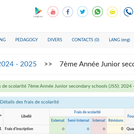
ING
PEDAGOGY
DIVERS
CONTACTS (0)
LANG (eng)
 2024 - 2025
>> 7ème Année Junior secon
s de scolarité 7ème Année Junior secondary schools (JSS): 2024 
Détails des frais de scolarité
Frais de scolarité
°
Libellé
Four
Externat
Semi-Internat
Internat
Révisions
1
Frais d'inscription
0
0
0
0
Quan