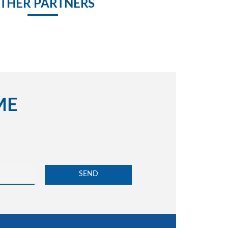
THER PARTNERS
ME