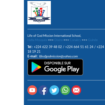
Life of God Mission International School,
Hafia Mosquée
==>
Dixinn
==>
Conakry
==>
Guinée
Tel :
+224 622 39 48 02
/
+224 664 51 61 24
/
+224
18 19 21
E-mail :
lifeofgodmission@yahoo.com