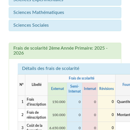
Sciences Mathématiques
Sciences Sociales
Frais de scolarité 2ème Année Primaire: 2025 -
2026
Détails des frais de scolarité
Frais de scolarité
N°
Libellé
Four
Semi-
Externat
Internat
Révisions
Internat
Frais
1
150.000
0
0
0
Quantit
d'inscription
Frais de
2
100.000
0
0
0
Montan
réinscription
Coût de la
3
6.650.000
0
0
0