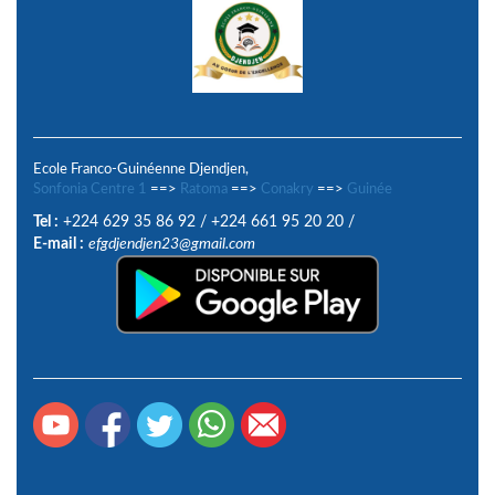
Ecole Franco-Guinéenne Djendjen,
Sonfonia Centre 1
==>
Ratoma
==>
Conakry
==>
Guinée
Tel :
+224 629 35 86 92
/
+224 661 95 20 20
/
E-mail :
efgdjendjen23@gmail.com