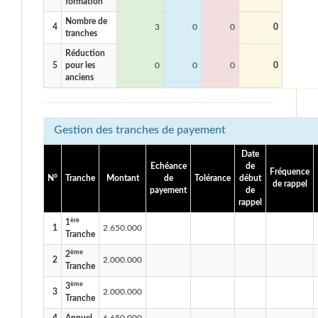
formation
Nombre de
4
3
0
0
0
tranches
Réduction
5
pour les
0
0
0
0
anciens
Gestion des tranches de payement
Date
Echéance
de
Fréquence
N°
Tranche
Montant
de
Tolérance
début
de rappel
payement
de
rappel
ère
1
1
2.650.000
Tranche
ème
2
2
2.000.000
Tranche
ème
3
3
2.000.000
Tranche