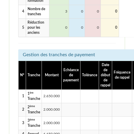
formation
Nombre de
4
3
0
0
0
tranches
Réduction
5
pour les
0
0
0
0
anciens
Gestion des tranches de payement
Date
Echéance
de
Fréquence
N°
Tranche
Montant
de
Tolérance
début
de rappel
payement
de
rappel
ère
1
1
2.650.000
Tranche
ème
2
2
2.000.000
Tranche
ème
3
3
2.000.000
Tranche