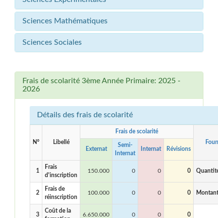
Sciences Mathématiques
Sciences Sociales
Frais de scolarité 3ème Année Primaire: 2025 -
2026
Détails des frais de scolarité
Frais de scolarité
N°
Libellé
Four
Semi-
Externat
Internat
Révisions
Internat
Frais
1
150.000
0
0
0
Quantit
d'inscription
Frais de
2
100.000
0
0
0
Montan
réinscription
Coût de la
3
6.650.000
0
0
0