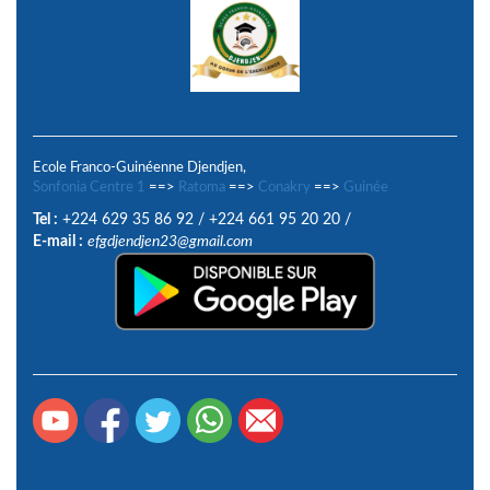
Ecole Franco-Guinéenne Djendjen,
Sonfonia Centre 1
==>
Ratoma
==>
Conakry
==>
Guinée
Tel :
+224 629 35 86 92
/
+224 661 95 20 20
/
E-mail :
efgdjendjen23@gmail.com