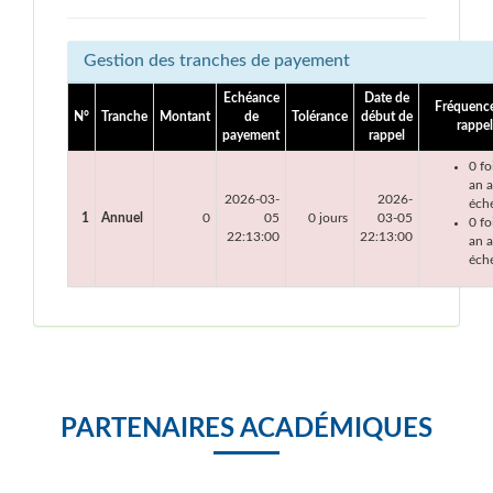
Gestion des tranches de payement
Echéance
Date de
Fréquenc
N°
Tranche
Montant
de
Tolérance
début de
rappel
payement
rappel
0 fo
an 
2026-03-
2026-
éch
1
Annuel
0
05
0 jours
03-05
0 fo
22:13:00
22:13:00
an a
éch
PARTENAIRES ACADÉMIQUES