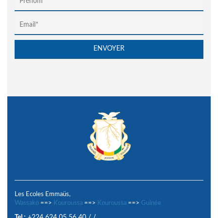
Les Ecoles Emmaüs,
Wassakö
==>
Kouroussa
==>
Kouroussa
==>
Guinée
Tel :
+224 624 05 56 40
/
/