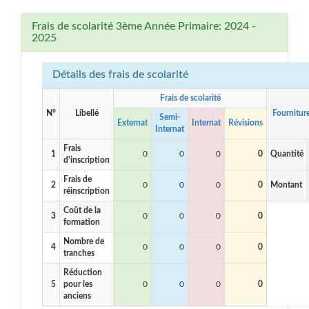
Frais de scolarité 3ème Année Primaire: 2024 -
2025
Détails des frais de scolarité
Frais de scolarité
N°
Libellé
Fournitur
Semi-
Externat
Internat
Révisions
Internat
Frais
1
0
0
0
0
Quantité
d'inscription
Frais de
2
0
0
0
0
Montant
réinscription
Coût de la
3
0
0
0
0
formation
Nombre de
4
0
0
0
0
tranches
Réduction
5
pour les
0
0
0
0
anciens