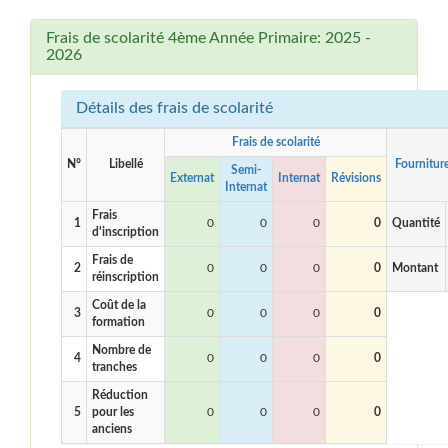
Frais de scolarité 4ème Année Primaire: 2025 -
2026
Détails des frais de scolarité
Frais de scolarité
N°
Libellé
Fournitur
Semi-
Externat
Internat
Révisions
Internat
Frais
1
0
0
0
0
Quantité
d'inscription
Frais de
2
0
0
0
0
Montant
réinscription
Coût de la
3
0
0
0
0
formation
Nombre de
4
0
0
0
0
tranches
Réduction
5
pour les
0
0
0
0
anciens