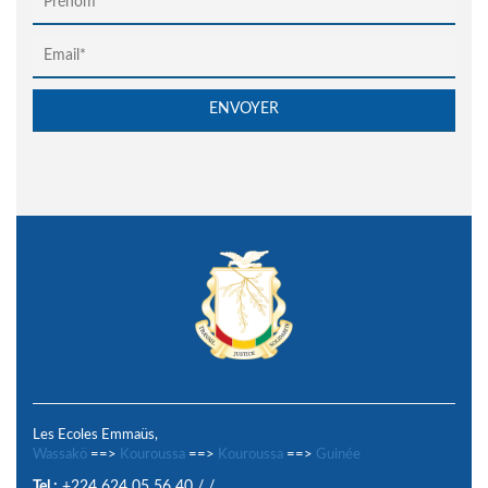
Les Ecoles Emmaüs,
Wassakö
==>
Kouroussa
==>
Kouroussa
==>
Guinée
Tel :
+224 624 05 56 40
/
/