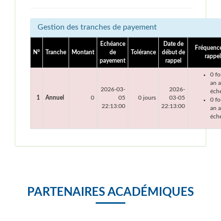
Gestion des tranches de payement
Echéance
Date de
Fréquenc
N°
Tranche
Montant
de
Tolérance
début de
rappel
payement
rappel
0 fo
an 
2026-03-
2026-
éch
1
Annuel
0
05
0 jours
03-05
0 fo
22:13:00
22:13:00
an a
éch
PARTENAIRES ACADÉMIQUES