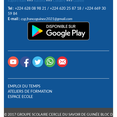
Kaporo Rails
==>
Ratoma
==>
Conakry
==>
Guinée
Tel :
+224 628 08 98 21
/
+224 620 25 87 18
/
+224 669 30
59 84
E-mail :
csg.francoguinee2021@gmail.com
EMPLOI DU TEMPS
ATELIERS DE FORMATION
ESPACE ECOLE
© 2017 GROUPE SCOLAIRE CERCLE DU SAVOIR DE GUINÉE BLOC D