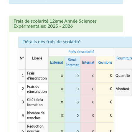
Frais de scolarité 12ème Année Sciences
Expérimentales: 2025 - 2026
Détails des frais de scolarité
Frais de scolarité
N°
Libellé
Fournitur
Semi-
Externat
Internat
Révisions
Internat
Frais
1
0
0
0
0
Quantité
d'inscription
Frais de
2
0
0
0
0
Montant
réinscription
Coût de la
3
0
0
0
0
formation
Nombre de
4
0
0
0
0
tranches
Réduction
5
pour les
0
0
0
0