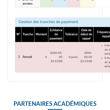
anciens
Gestion des tranches de payement
Echéance
Date de
Fréquenc
N°
Tranche
Montant
de
Tolérance
début de
rappel
payement
rappel
0 fo
an 
2026-03-
2026-
éch
1
Annuel
0
05
0 jours
03-05
0 fo
22:13:00
22:13:00
an a
éch
PARTENAIRES ACADÉMIQUES