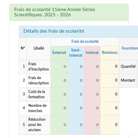
Frais de scolarité 11ème Année Séries
Scientifiques: 2025 - 2026
Détails des frais de scolarité
Frais de scolarité
N°
Libellé
Fournitur
Semi-
Externat
Internat
Révisions
Internat
Frais
1
0
0
0
0
Quantité
d'inscription
Frais de
2
0
0
0
0
Montant
réinscription
Coût de la
3
0
0
0
0
formation
Nombre de
4
0
0
0
0
tranches
Réduction
5
pour les
0
0
0
0
anciens