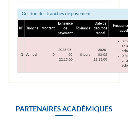
Gestion des tranches de payement
Echéance
Date de
Fréquenc
N°
Tranche
Montant
de
Tolérance
début de
rappel
payement
rappel
0 fo
an 
2026-03-
2026-
éch
1
Annuel
0
05
0 jours
03-05
0 fo
22:13:00
22:13:00
an a
éch
PARTENAIRES ACADÉMIQUES