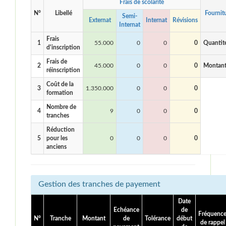
Frais de scolarité
N°
Libellé
Fournit
Semi-
Externat
Internat
Révisions
Internat
Frais
1
55.000
0
0
0
Quantit
d'inscription
Frais de
2
45.000
0
0
0
Montan
réinscription
Coût de la
3
1.350.000
0
0
0
formation
Nombre de
4
9
0
0
0
tranches
Réduction
5
pour les
0
0
0
0
anciens
Gestion des tranches de payement
Date
Echéance
de
Fréquenc
N°
Tranche
Montant
de
Tolérance
début
de rappel