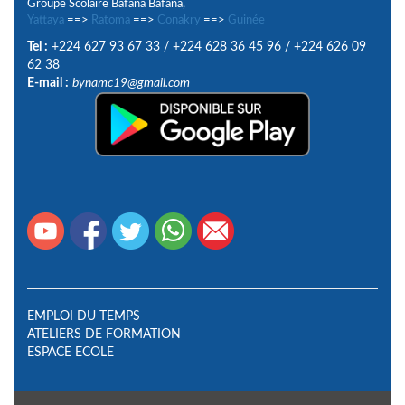
Groupe Scolaire Bafana Bafana,
Yattaya
==>
Ratoma
==>
Conakry
==>
Guinée
Tel :
+224 627 93 67 33
/
+224 628 36 45 96
/
+224 626 09
62 38
E-mail :
bynamc19@gmail.com
EMPLOI DU TEMPS
ATELIERS DE FORMATION
ESPACE ECOLE