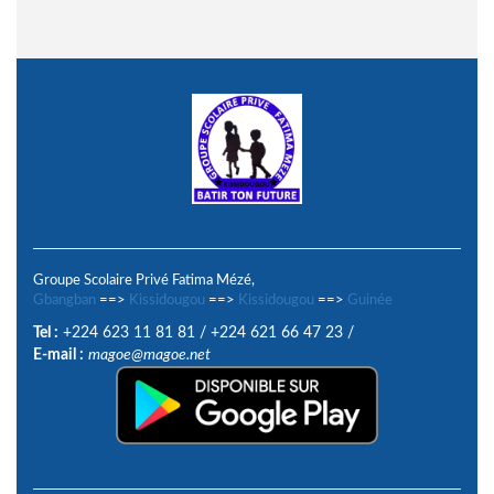
Groupe Scolaire Privé Fatima Mézé,
Gbangban
==>
Kissidougou
==>
Kissidougou
==>
Guinée
Tel :
+224 623 11 81 81
/
+224 621 66 47 23
/
E-mail :
magoe@magoe.net