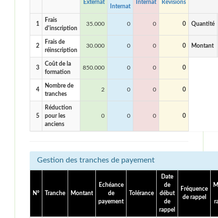
Externat
Internat
Révisions
Internat
Frais
1
35.000
0
0
0
Quantité
d'inscription
Frais de
2
30.000
0
0
0
Montant
réinscription
Coût de la
3
850.000
0
0
0
formation
Nombre de
4
2
0
0
0
tranches
Réduction
5
pour les
0
0
0
0
anciens
Gestion des tranches de payement
Date
Echéance
de
M
Fréquence
N°
Tranche
Montant
de
Tolérance
début
de rappel
payement
de
r
rappel