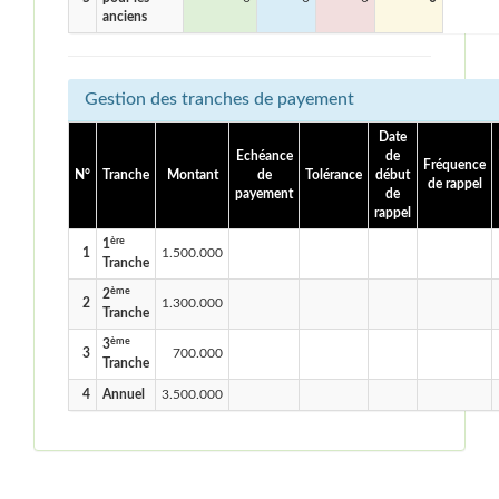
anciens
Gestion des tranches de payement
Date
Echéance
de
Fréquence
N°
Tranche
Montant
de
Tolérance
début
de rappel
payement
de
rappel
ère
1
1
1.500.000
Tranche
ème
2
2
1.300.000
Tranche
ème
3
3
700.000
Tranche
4
Annuel
3.500.000