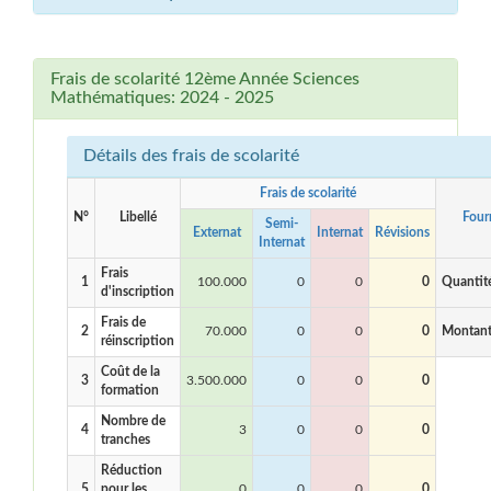
Frais de scolarité 12ème Année Sciences
Mathématiques: 2024 - 2025
Détails des frais de scolarité
Frais de scolarité
N°
Libellé
Four
Semi-
Externat
Internat
Révisions
Internat
Frais
1
100.000
0
0
0
Quantit
d'inscription
Frais de
2
70.000
0
0
0
Montan
réinscription
Coût de la
3
3.500.000
0
0
0
formation
Nombre de
4
3
0
0
0
tranches
Réduction
5
pour les
0
0
0
0