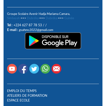
Groupe Scolaire Avenir Hadja Mariama Camara,
Simbayah
==>
Dubréka
==>
Dubréka
==>
Guinée
Tel :
+224 627 87 78 53
/
/
E-mail :
gsahmc2022@gmail.com
EMPLOI DU TEMPS
ATELIERS DE FORMATION
ESPACE ECOLE