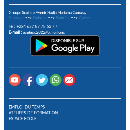
Groupe Scolaire Avenir Hadja Mariama Camara,
Simbayah
==>
Dubréka
==>
Dubréka
==>
Guinée
Tel :
+224 627 87 78 53
/
/
E-mail :
gsahmc2022@gmail.com
EMPLOI DU TEMPS
ATELIERS DE FORMATION
ESPACE ECOLE