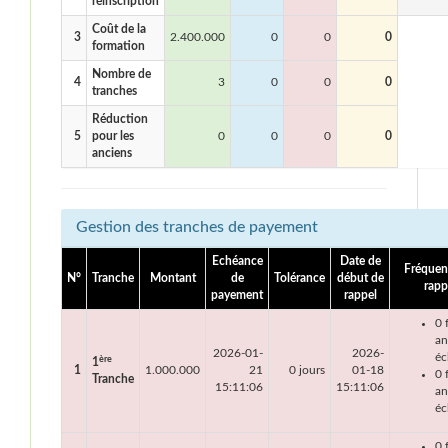
réinscription
Coût de la
3
2.400.000
0
0
0
formation
Nombre de
4
3
0
0
0
tranches
Réduction
5
pour les
0
0
0
0
anciens
Gestion des tranches de payement
Echéance
Date de
Fréquen
N°
Tranche
Montant
de
Tolérance
début de
rapp
payement
rappel
0 
an
2026-01-
2026-
éc
ère
1
1
1.000.000
21
0 jours
01-18
0 
Tranche
15:11:06
15:11:06
an
éc
0 