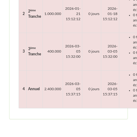
an
2026-01-
2026-
éc
ème
2
2
1.000.000
21
0 jours
01-18
0 
Tranche
15:12:12
15:12:12
an
éc
0 
an
2026-03-
2026-
éc
ème
3
3
400.000
05
0 jours
03-05
0 
Tranche
15:32:00
15:32:00
an
éc
0 
an
2026-03-
2026-
éc
4
Annuel
2.400.000
05
0 jours
03-05
0 
15:37:15
15:37:15
an
éc