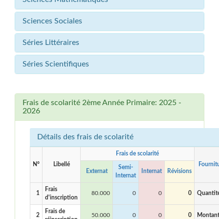
Sciences Sociales
Séries Littéraires
Séries Scientifiques
Frais de scolarité 2ème Année Primaire: 2025 -
2026
Détails des frais de scolarité
Frais de scolarité
N°
Libellé
Fournit
Semi-
Externat
Internat
Révisions
Internat
Frais
1
80.000
0
0
0
Quantit
d'inscription
Frais de
2
50.000
0
0
0
Montan