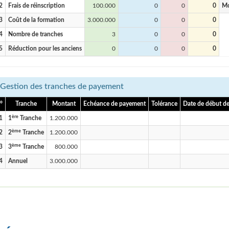
2
Frais de réinscription
100.000
0
0
0
Mo
3
Coût de la formation
3.000.000
0
0
0
4
Nombre de tranches
3
0
0
0
5
Réduction pour les anciens
0
0
0
0
Gestion des tranches de payement
°
Tranche
Montant
Echéance de payement
Tolérance
Date de début de
ère
1
1
Tranche
1.200.000
ème
2
2
Tranche
1.200.000
ème
3
3
Tranche
800.000
4
Annuel
3.000.000