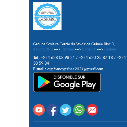
Groupe Scolaire Cercle du Savoir de Guinée Bloc D,
Kaporo Rails
==>
Ratoma
==>
Conakry
==>
Guinée
Tel :
+224 628 08 98 21
/
+224 620 25 87 18
/
+224
30 59 84
E-mail :
csg.francoguinee2021@gmail.com