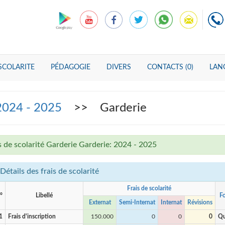
SCOLARITE
PÉDAGOGIE
DIVERS
CONTACTS (0)
LANG
 2024 - 2025
>> Garderie
s de scolarité Garderie Garderie: 2024 - 2025
Détails des frais de scolarité
Frais de scolarité
°
Libellé
Fo
Externat
Semi-Internat
Internat
Révisions
1
Frais d'inscription
150.000
0
0
0
Qu