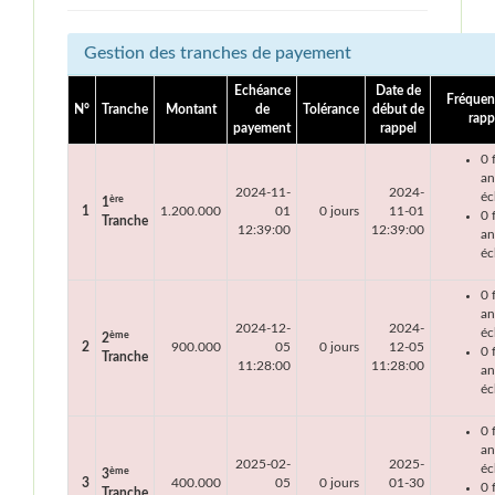
Gestion des tranches de payement
Echéance
Date de
Fréquen
N°
Tranche
Montant
de
Tolérance
début de
rapp
payement
rappel
0 
an
2024-11-
2024-
éc
ère
1
1
1.200.000
01
0 jours
11-01
0 
Tranche
12:39:00
12:39:00
an
éc
0 
an
2024-12-
2024-
éc
ème
2
2
900.000
05
0 jours
12-05
0 
Tranche
11:28:00
11:28:00
an
éc
0 
an
2025-02-
2025-
éc
ème
3
3
400.000
05
0 jours
01-30
0 
Tranche