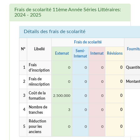
Frais de scolarité 11ème Année Séries Littéraires:
2024 - 2025
Détails des frais de scolarité
Frais de scolarité
N°
Libellé
Fournit
Semi-
Externat
Internat
Révisions
Internat
Frais
1
0
0
0
0
Quantit
d'inscription
Frais de
2
0
0
0
0
Montan
réinscription
Coût de la
3
2.500.000
0
0
0
formation
Nombre de
4
3
0
0
0
tranches
Réduction
5
pour les
0
0
0
0
anciens