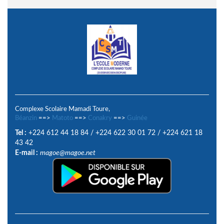
Complexe Scolaire Mamadi Toure,
Béanzin
==>
Matoto
==>
Conakry
==>
Guinée
Tel :
+224 612 44 18 84
/
+224 622 30 01 72
/
+224 621 18
43 42
E-mail :
magoe@magoe.net