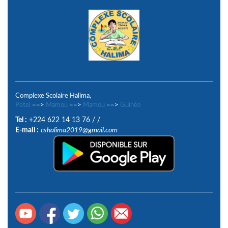
Complexe Scolaire Halima,
Petel
==>
Mamou
==>
Mamou
==>
Guinée
Tel :
+224 622 14 13 76
/
/
E-mail :
cshalima2019@gmail.com