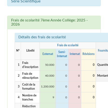
Série Scientifique
Frais de scolarité 7ème Année Collège: 2025 -
2026
Détails des frais de scolarité
Frais de scolarité
N°
Libellé
Fournit
Semi-
Externat
Internat
Révisions
Internat
Frais
1
50.000
0
0
0
Quantit
d'inscription
Frais de
2
40.000
0
0
0
Montan
réinscription
Coût de la
3
1.200.000
0
0
0
formation
Nombre de
4
9
0
0
0
tranches
Réduction