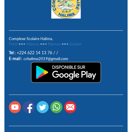
Complexe Scolaire Halima,
Petel
==>
Mamou
==>
Mamou
==>
Guinée
Tel :
+224 622 14 13 76
/
/
E-mail :
cshalima2019@gmail.com