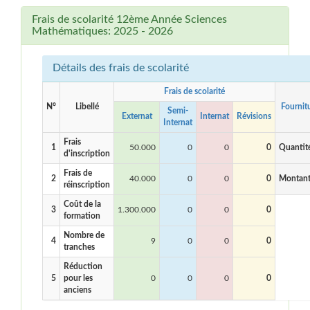
Frais de scolarité 12ème Année Sciences
Mathématiques: 2025 - 2026
Détails des frais de scolarité
Frais de scolarité
N°
Libellé
Fournit
Semi-
Externat
Internat
Révisions
Internat
Frais
1
50.000
0
0
0
Quantit
d'inscription
Frais de
2
40.000
0
0
0
Montan
réinscription
Coût de la
3
1.300.000
0
0
0
formation
Nombre de
4
9
0
0
0
tranches
Réduction
5
pour les
0
0
0
0
anciens