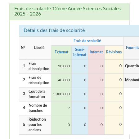
Frais de scolarité 12ème Année Sciences Sociales:
2025 - 2026
Détails des frais de scolarité
Frais de scolarité
N°
Libellé
Fournit
Semi-
Externat
Internat
Révisions
Internat
Frais
1
50.000
0
0
0
Quantit
d'inscription
Frais de
2
40.000
0
0
0
Montan
réinscription
Coût de la
3
1.300.000
0
0
0
formation
Nombre de
4
9
0
0
0
tranches
Réduction
5
pour les
0
0
0
0
anciens