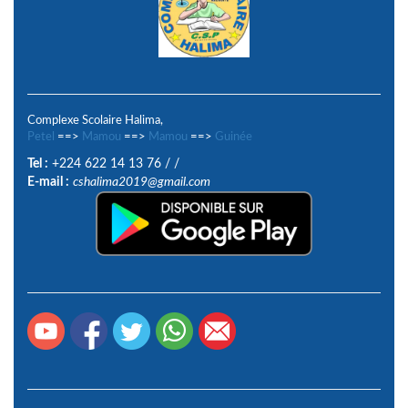
Complexe Scolaire Halima,
Petel
==>
Mamou
==>
Mamou
==>
Guinée
Tel :
+224 622 14 13 76
/
/
E-mail :
cshalima2019@gmail.com