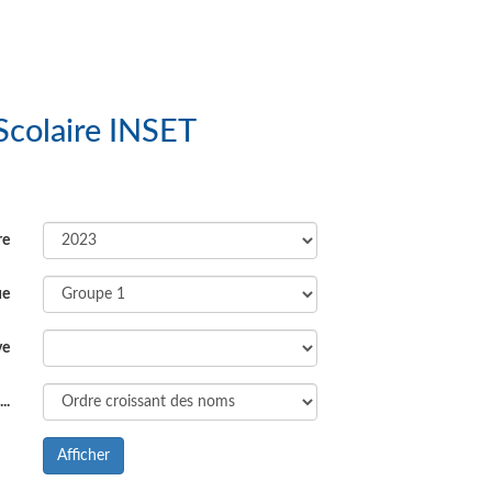
Complexe Scolaire INSET
re
ue
ve
..
Afficher