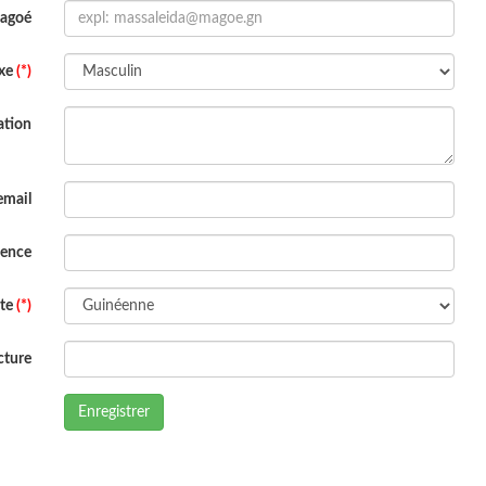
Magoé
xe
(*)
ation
email
dence
ite
(*)
cture
Enregistrer