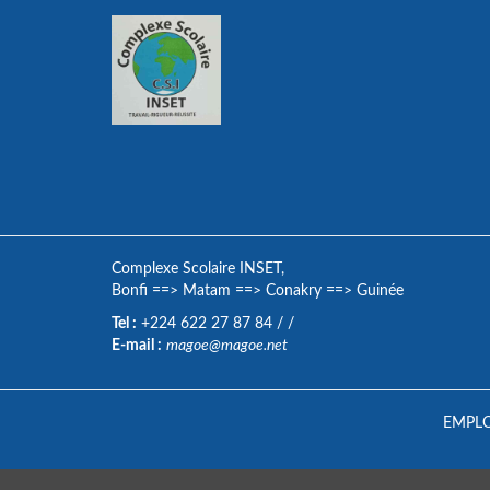
Complexe Scolaire INSET,
Bonfi
==>
Matam
==>
Conakry
==>
Guinée
Tel :
+224 622 27 87 84
/
/
E-mail :
magoe@magoe.net
EMPLO