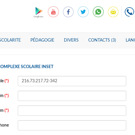
SCOLARITE
PÉDAGOGIE
DIVERS
CONTACTS (3)
LANG
COMPLEXE SCOLAIRE INSET
ule
(*)
om
(*)
om
(*)
phone