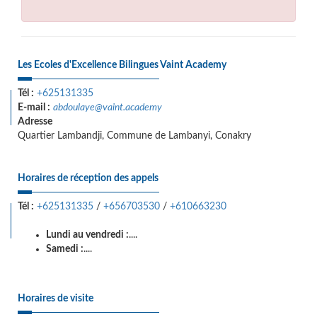
Les Ecoles d'Excellence Bilingues Vaint Academy
Tél :
+625131335
E-mail :
abdoulaye@vaint.academy
Adresse
Quartier Lambandji, Commune de Lambanyi, Conakry
Horaires de réception des appels
Tél :
+625131335
/
+656703530
/
+610663230
Lundi au vendredi :
....
Samedi :
....
Horaires de visite