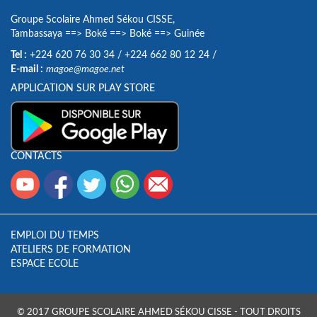
Groupe Scolaire Ahmed Sékou CISSE,
Tambassaya
==>
Boké
==>
Boké
==>
Guinée
Tel :
+224 620 76 30 34
/
+224 662 80 12 24
/
E-mail :
magoe@magoe.net
APPLICATION SUR PLAY STORE
CONTACTS
EMPLOI DU TEMPS
ATELIERS DE FORMATION
ESPACE ECOLE
© 2017 GROUPE SCOLAIRE AHMED SÉKOU CISSE - TOUT DROITS