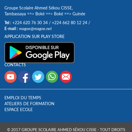
Groupe Scolaire Ahmed Sékou CISSE,
Tambassaya
==>
Boké
==>
Boké
==>
Guinée
Tel :
+224 620 76 30 34
/
+224 662 80 12 24
/
E-mail :
magoe@magoe.net
APPLICATION SUR PLAY STORE
CONTACTS
EMPLOI DU TEMPS
ATELIERS DE FORMATION
ESPACE ECOLE
© 2017 GROUPE SCOLAIRE AHMED SÉKOU CISSE - TOUT DROITS