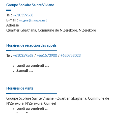
Groupe Scolaire Sainte Viviane
Tél :
+610359568
E-mail :
magoe@magoe.net
Adresse
Quartier Gbaghana, Commune de N'Zérékoré, N'Zérékoré
Horaires de réception des appels
Tél :
+610359568
/
+661573900
/
+620753023
Lundi au vendredi :
....
Samedi :
....
Horaires de visite
Groupe Scolaire Sainte Viviane: (Quartier Gbaghana, Commune de
N'Zérékoré, N'Zérékoré, Guinée)
Lundi au vendredi :
...