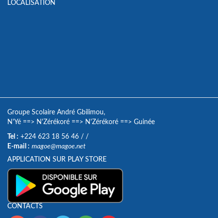
LOCALISATION
Groupe Scolaire André Gbilimou,
N'Yé
==>
N'Zérékoré
==>
N'Zérékoré
==>
Guinée
Tel :
+224 623 18 56 46
/
/
E-mail :
magoe@magoe.net
APPLICATION SUR PLAY STORE
CONTACTS